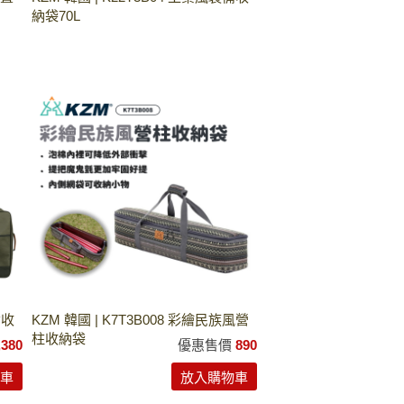
納袋70L
備收
KZM 韓國 | K7T3B008 彩繪民族風營
柱收納袋
,380
優惠售價
890
車
放入購物車