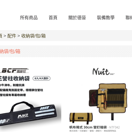
所有商品
首頁
關於德晉
裝備教學
聯
頁
>
配件
>
收納袋/包/箱
納袋/包/箱