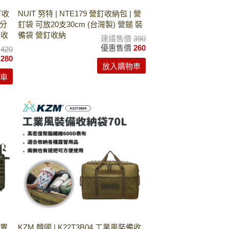
釘收
NUIT 努特 | NTE179 營釘收納包 | 營
公分
釘袋 可放20支30cm (台灣製) 營鎚 裝
釘收
備袋 營釘收納
建議售價
390
優惠售價
260
價
420
價
280
放入購物車
車
背置
KZM 韓國 | K22T3B04 工業風裝備收