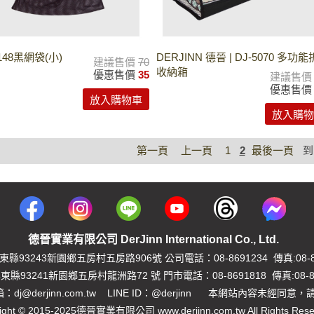
7148黑網袋(小)
DERJINN 德晉 | DJ-5070 多功
建議售價
70
收納箱
優惠售價
35
建議售
優惠售
放入購物車
放入購物
第一頁
上一頁
1
2
最後一頁
到
德晉實業有限公司 DerJinn International Co., Ltd.
縣93243新園鄉五房村五房路906號 公司電話：08-8691234 傳真:08-86
縣93241新園鄉五房村龍洲路72 號 門市電話：08-8691818 傳真:08-86
dj@derjinn.com.tw LINE ID：@derjinn 本網站內容未經同意
ight © 2015-2025德晉實業有限公司 www.derjinn.com.tw All Rights Rese