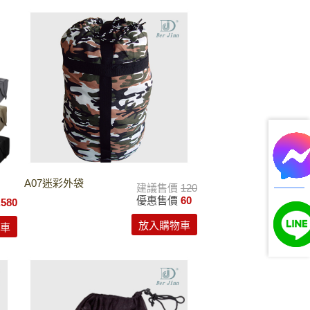
A07迷彩外袋
建議售價
120
優惠售價
60
,580
放入購物車
車