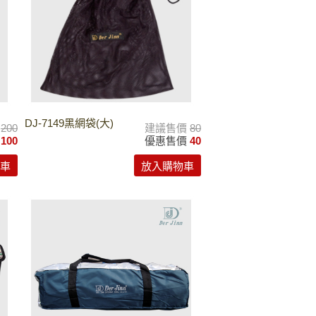
DJ-7149黑網袋(大)
價
200
建議售價
80
價
100
優惠售價
40
車
放入購物車