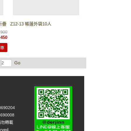
能折疊
Z12-13 帳蓬外袋10人
價
900
價
450
車
Go
90204
90008
，請勿轉載
rved.