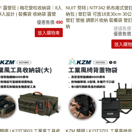
F 露營狂 | 梅花營柱收納袋｜8入
NUIT 努特 | NTF342 帆布捲式營
4入設計 | 裝備袋 收納袋 露營
納包 | 營釘袋 可放18支30cm 30
營釘 營槌 調節片收納 裝備袋 營
優惠售價
490
納
建議售
放入購物車
優惠售
放入購物
 韓國 | K23T3B03 工業風工具收
KZM 韓國 | K23T3Z01 工業風椅