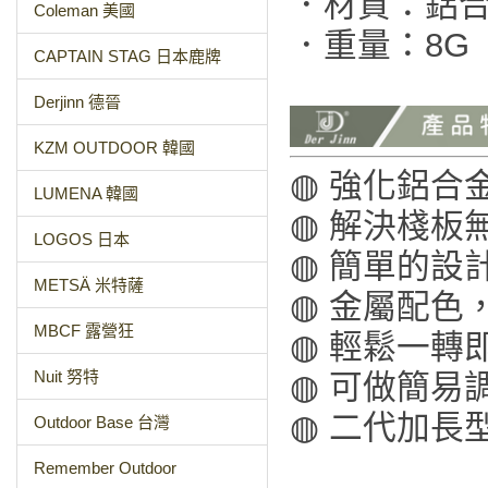
．材質：鋁
Coleman 美國
．重量：8G
CAPTAIN STAG 日本鹿牌
Derjinn 德晉
KZM OUTDOOR 韓國
◍ 強化鋁合
LUMENA 韓國
◍ 解決棧板
LOGOS 日本
◍ 簡單的設
METSÄ 米特薩
◍ 金屬配色
MBCF 露營狂
◍ 輕鬆一轉
Nuit 努特
◍ 可做簡易
◍ 二代加長
Outdoor Base 台灣
Remember Outdoor