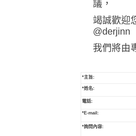
議，
竭誠歡迎您來
@derjinn
我們將由
*主旨:
*姓名:
電話:
*E-mail:
*詢問內容: