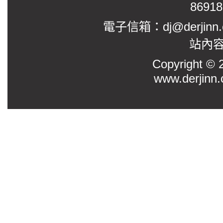
8691
電子信箱：dj@derjinn
站內
Copyright
www.derjinn.