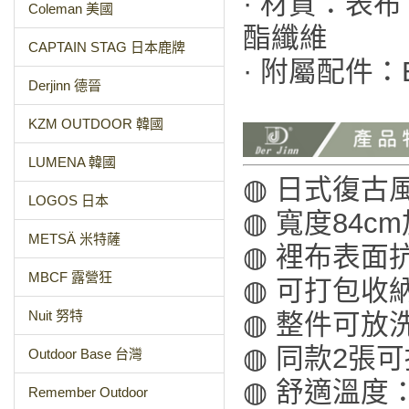
· 材質：表
Coleman 美國
酯纖維
CAPTAIN STAG 日本鹿牌
· 附屬配件：
Derjinn 德晉
KZM OUTDOOR 韓國
LUMENA 韓國
◍ 日式復古
LOGOS 日本
◍ 寬度84
METSÄ 米特薩
◍ 裡布表面
MBCF 露營狂
◍ 可打包收
Nuit 努特
◍ 整件可放
◍ 同款2張
Outdoor Base 台灣
◍ 舒適溫度
Remember Outdoor