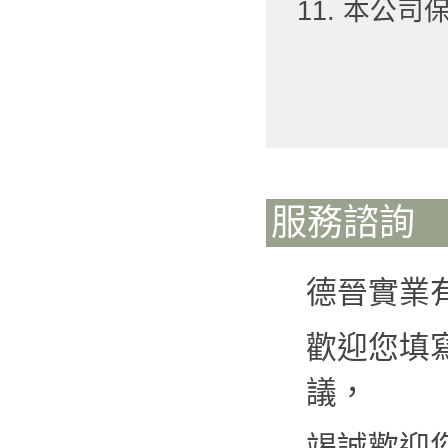
11. 本公
服務諮詢
德晉實業
歡迎您填
議，
竭誠歡迎您來