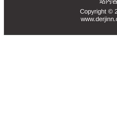
站內
Copyright
www.derjinn.