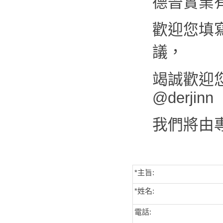
德晉實業
歡迎您填
議，
竭誠歡迎您來
@derjinn
我們將由
*主旨:
*姓名:
電話: