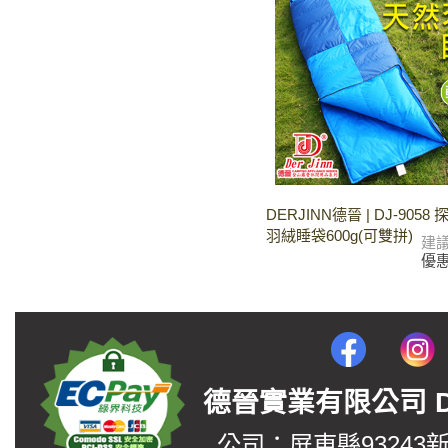
DERJINN德晉 | DJ-905
羽絨睡袋600g(可雙拼)
建
優
德晉實業有限公司 DerJin
公司：屏東縣93243