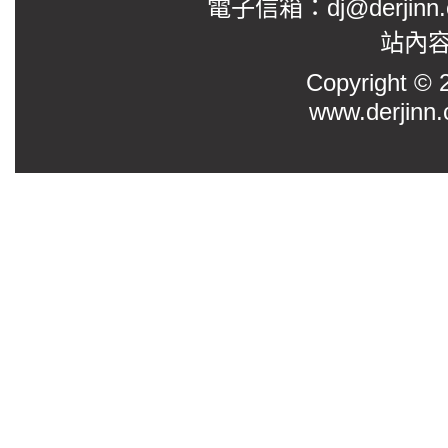
電子信箱：dj@derjinn
站內
Copyright
www.derjinn.