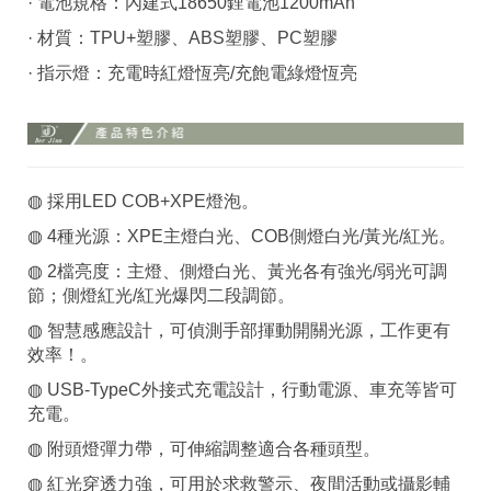
· 電池規格：內建式18650鋰電池1200mAh
· 材質：TPU+塑膠、ABS塑膠、PC塑膠
· 指示燈：充電時紅燈恆亮/充飽電綠燈恆亮
◍ 採用LED COB+XPE燈泡。
◍ 4種光源：XPE主燈白光、COB側燈白光/黃光/紅光。
◍ 2檔亮度：主燈、側燈白光、黃光各有強光/弱光可調
節；側燈紅光/紅光爆閃二段調節。
◍ 智慧感應設計，可偵測手部揮動開關光源，工作更有
效率！。
◍ USB-TypeC外接式充電設計，行動電源、車充等皆可
充電。
◍ 附頭燈彈力帶，可伸縮調整適合各種頭型。
◍ 紅光穿透力強，可用於求救警示、夜間活動或攝影輔