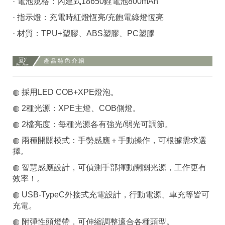
· 電池規格：內建式18650鋰電池800mAh
· 指示燈：充電時紅燈恆亮/充飽電綠燈恆亮
· 材質：TPU+塑膠、ABS塑膠、PC塑膠
◍ 採用LED COB+XPE燈泡。
◍ 2種光源：XPE主燈、COB側燈。
◍ 2檔亮度：每種光源各有強光/弱光可調節。
◍ 兩種開關模式：手勢感應＋手動操作，可根據需求選
擇。
◍ 智慧感應設計，可偵測手部揮動開關光源，工作更有
效率！。
◍ USB-TypeC外接式充電設計，行動電源、車充等皆可
充電。
◍ 附彈性頭燈帶，可伸縮調整適合各種頭型。