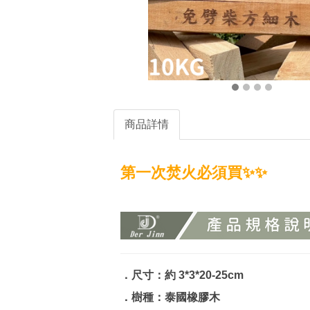
商品詳情
第一次焚火必須買✨✨
．尺寸：約 3*3*20-25cm
．樹種：泰國橡膠木