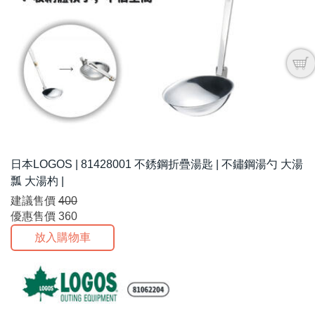
日本LOGOS | 81428001 不銹鋼折疊湯匙 | 不鏽鋼湯勺 大湯
瓢 大湯杓 |
建議售價
400
優惠售價
360
放入購物車