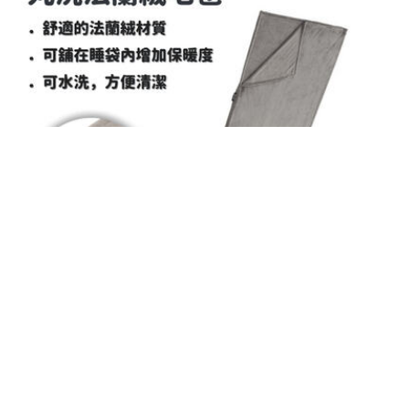
日本LOGOS | 72600569 丸洗絨毛毯 | 法蘭絨 毛毯 寢具 |
建議售價
1,350
優惠售價
1,215
放入購物車