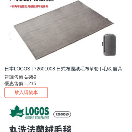
日本LOGOS | 72601008 日式布團絨毛布單套 | 毛毯 寢具 |
建議售價
1,350
優惠售價
1,215
放入購物車