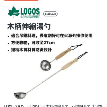
日本LOGOS | 81285038 木柄伸縮湯勺 | 不鏽鋼湯勺 大湯瓢