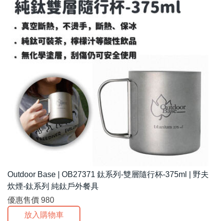
Outdoor Base | OB27371 鈦系列-雙層隨行杯-375ml | 野夫
炊煙-鈦系列 純鈦戶外餐具
優惠售價
980
放入購物車