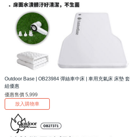
Outdoor Base | OB23984 彈絲車中床 | 車用充氣床 床墊 套
組優惠
優惠售價
5,999
放入購物車