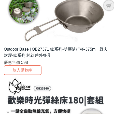
Outdoor Base | OB27371 鈦系列-雙層隨行杯-375ml | 野夫
炊煙-鈦系列 純鈦戶外餐具
優惠售價
598
放入購物車