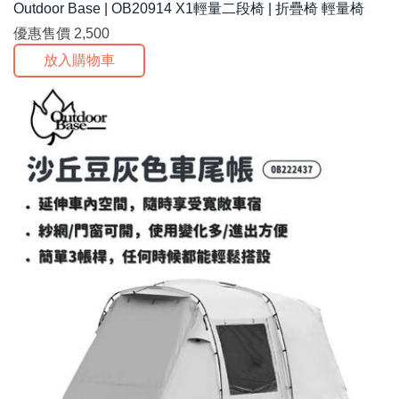
Outdoor Base | OB20914 X1輕量二段椅 | 折疊椅 輕量椅
優惠售價
2,500
放入購物車