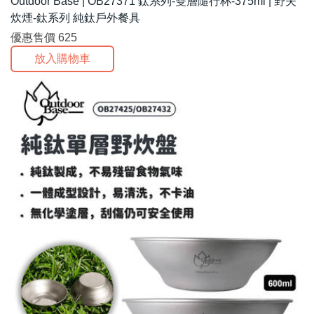
Outdoor Base | OB27371 鈦系列-雙層隨行杯-375ml | 野夫
炊煙-鈦系列 純鈦戶外餐具
優惠售價
625
放入購物車