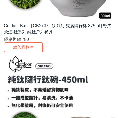
Outdoor Base | OB27371 鈦系列-雙層隨行杯-375ml | 野夫
炊煙-鈦系列 純鈦戶外餐具
優惠售價
790
放入購物車