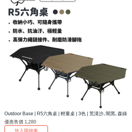
Outdoor Base | R5六角桌 | 輕量桌 | 3色 | 荒漠沙､闇黑､森綠
優惠售價
1,280
放入購物車