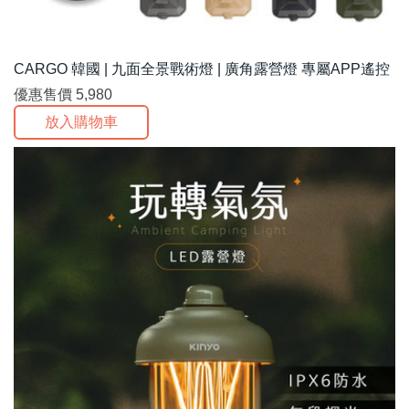
CARGO 韓國 | 九面全景戰術燈 | 廣角露營燈 專屬APP遙控
優惠售價
5,980
放入購物車