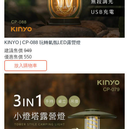
KINYO | CP-088 玩轉氣氛LED露營燈
建議售價
949
優惠售價
550
放入購物車