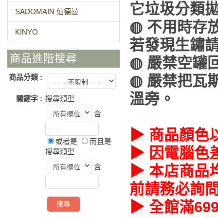
它垃圾分類
SADOMAIN 仙德曼
◍ 不用時存
KINYO
若發現生鏽
商品進階搜尋
◍ 嚴禁空罐
◍ 嚴禁把瓦
商品分類 :
溫旁。
關鍵字 :
搜尋類型
含
▶ 商品顏色
或者是
而且是
▶ 因電腦色
搜尋類型
含
▶ 本店商品
前請務必詢
▶ 全館滿69