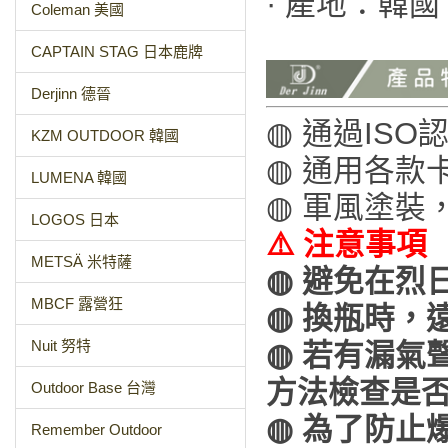
· 產地：韓國
Coleman 美國
CAPTAIN STAG 日本鹿牌
Derjinn 德晉
◍ 通過ISO
KZM OUTDOOR 韓國
◍ 通用各款
LUMENA 韓國
◍ 軍風塗裝
LOGOS 日本
⚠️ 注意事項
METSÄ 米特薩
◍ 避免在烈
MBCF 露營狂
◍ 換瓶時，
Nuit 努特
◍ 若有漏氣
方法檢查是
Outdoor Base 台灣
◍ 為了防止
Remember Outdoor