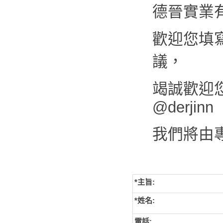
德晉實業
歡迎您填
議，
竭誠歡迎您來
@derjinn
我們將由
*主旨:
*姓名:
電話: