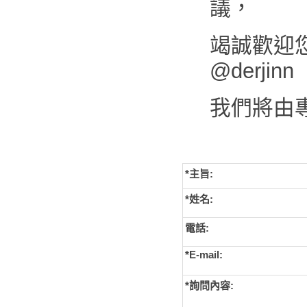
議，
竭誠歡迎您來
@derjinn
我們將由
*主旨:
*姓名:
電話:
*E-mail:
*詢問內容: