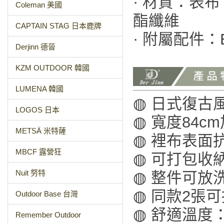
· 材質：表
Coleman 美國
酯纖維
CAPTAIN STAG 日本鹿牌
· 附屬配件：
Derjinn 德晉
KZM OUTDOOR 韓國
LUMENA 韓國
◍ 日式復古
LOGOS 日本
◍ 寬度84
METSÄ 米特薩
◍ 裡布表面
MBCF 露營狂
◍ 可打包收
Nuit 努特
◍ 整件可放
◍ 同款2張
Outdoor Base 台灣
◍ 舒適溫度
Remember Outdoor