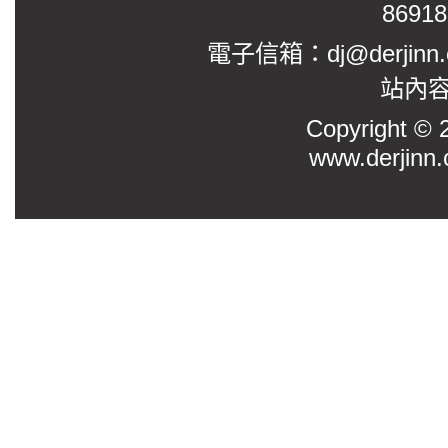
8691
電子信箱：dj@derjinn
站內
Copyright
www.derjinn.