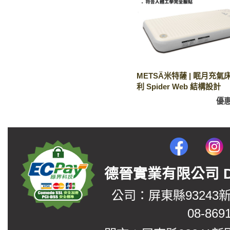
METSÄ米特薩 | 眠月充氣床
利 Spider Web 結構設計
優
德晉實業有限公司 DerJin
公司：屏東縣93243
08-869