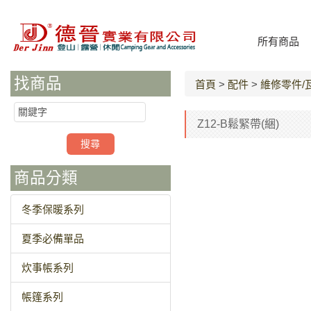
所有商品
找商品
首頁
>
配件
>
維修零件/
Z12-B鬆緊帶(綑)
商品分類
冬季保暖系列
夏季必備單品
炊事帳系列
帳篷系列