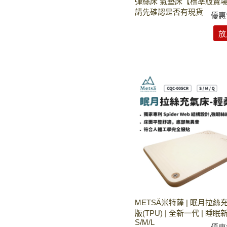
彈絲床 氣墊床【標準版賣
請先確認是否有現貨
優惠
放
METSÄ米特薩 | 眠月拉絲
版(TPU) | 全新一代 | 睡眠
S/M/L