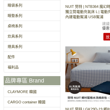
睡袋系列
NUIT 努特 | NTB364 魔
獨立筒電動充氣床 L | 電
睡墊系列
內建電動幫浦 USB幫浦
建議
桌椅系列
優惠
炊具系列
放
燈具系列
配件
福利品
品牌專區 Brand
CLAYMORE 韓國
CARGO container 韓國
NUIT 努特 | GK29D-19