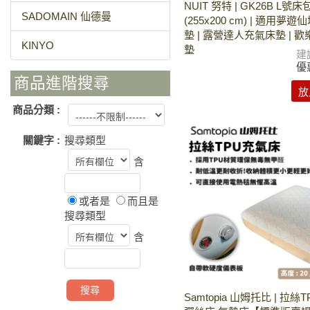
NUIT 努特 | GK26B L號床
SADOMAIN 仙德曼
(255x200 cm) | 適用夢
墊 | 露營達人充氣床墊 | 
KINYO
墊
建
優
商品進階搜尋
放
商品分類 :
關鍵字 :
搜尋類型
含
或者是
而且是
搜尋類型
含
Samtopia 山姆托比 | 拉