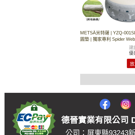
METSÄ米特薩 | YZQ-001
圓墊 | 獨家專利 Spider W
建
優
放
德晉實業有限公司 DerJin
公司：屏東縣93243