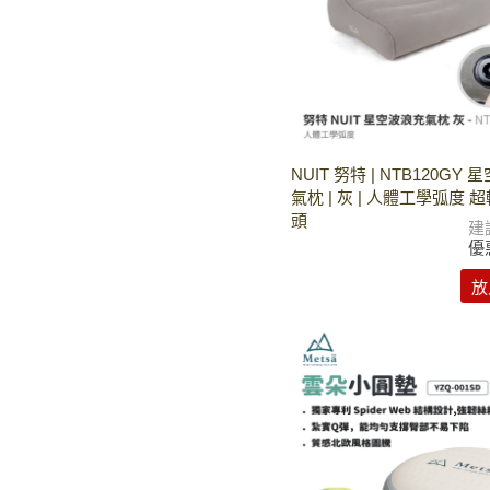
NUIT 努特 | NTB120GY
氣枕 | 灰 | 人體工學弧度 
頭
建
優
放