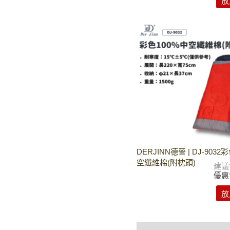
放
DERJINN德晉 | DJ-9032
空纖維棉(附枕頭)
建議
優惠
放