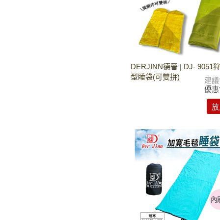
DERJINN德晉 | DJ- 90
型睡袋(可雙拼)
建議
優惠
放