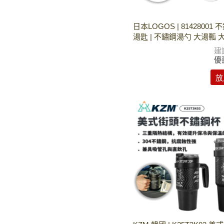
日本LOGOS | 81428001
湯匙 | 不鏽鋼湯勺 大湯瓢 大
建
優
放