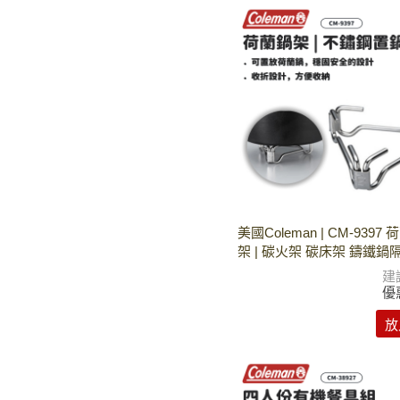
美國Coleman | CM-939
架 | 碳火架 碳床架 鑄鐵鍋
建
優
放