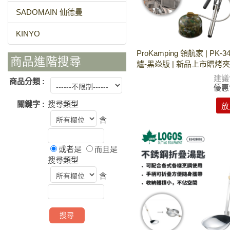
SADOMAIN 仙德曼
KINYO
ProKamping 領航家 | PK-
商品進階搜尋
爐-黑焱版 | 新品上市贈烤
建議
商品分類 :
優惠
關鍵字 :
搜尋類型
放
含
或者是
而且是
搜尋類型
含