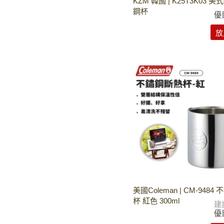
KZM 韓國 | K25T3K03 
鋼杯
優
放
美國Coleman | CM-948
杯 紅色 300ml
建
優