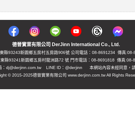
德晉實業有限公司 DerJinn International Co., Ltd.
縣93243新園鄉五房村五房路906號 公司電話：08-8691234 傳真:08-86
縣93241新園鄉五房村龍洲路72 號 門市電話：08-8691818 傳真:08-86
dj@derjinn.com.tw LINE ID：@derjinn 本網站內容未經同意
ight © 2015-2025德晉實業有限公司 www.derjinn.com.tw All Rights Rese