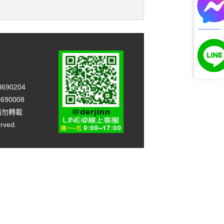
90204
90008
，請勿轉載
rved.